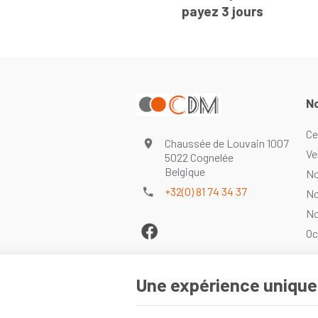
payez 3 jours
No
Ce
Chaussée de Louvain 1007
Ve
5022 Cognelée
Belgique
No
+32(0) 81 74 34 37
No
No
Oc
Une expérience unique