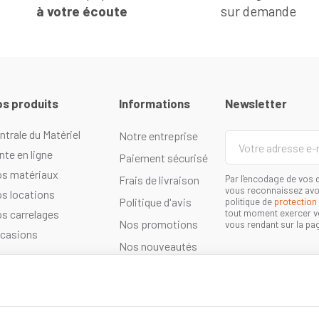
à votre écoute
sur demande
s produits
Informations
Newsletter
ntrale du Matériel
Notre entreprise
Votre
adresse
nte en ligne
Paiement sécurisé
e-
s matériaux
Par l'encodage de vos d
Frais de livraison
mail
vous reconnaissez avoi
s locations
Politique d'avis
politique de
protection
tout moment exercer vo
s carrelages
Nos promotions
vous rendant sur la pag
casions
Nos nouveautés
Contactez-nous