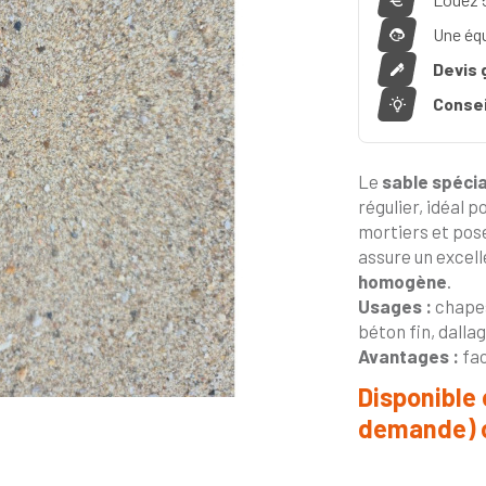
Une éq
Devis 
Consei
Le
sable spécia
régulier, idéal p
mortiers et pos
assure un excel
homogène
.
Usages :
chapes
béton fin, dalla
Avantages :
fac
Disponible 
demande) 