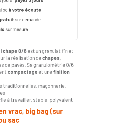
uipe
à votre écoute
gratuit
sur demande
ls
sur mesure
l chape 0/6
est un granulat fin et
our la réalisation de
chapes,
es de pavés. Sa granulométrie 0/6
lent
compactage
et une
finition
 traditionnelles, maçonnerie,
ges
ile à travailler, stable, polyvalent
en vrac, big bag (sur
ou sac