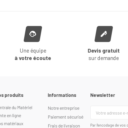
Une équipe
Devis gratuit
à votre écoute
sur demande
s produits
Informations
Newsletter
ntrale du Matériel
Notre entreprise
Votre
adresse
nte en ligne
Paiement sécurisé
e-
s matériaux
Par l'encodage de vos d
Frais de livraison
mail